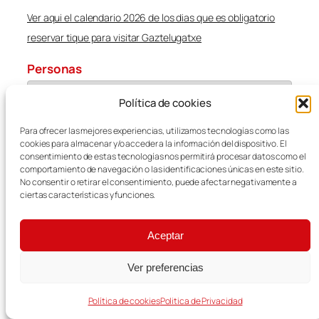
Ver aqui el calendario 2026 de los dias que es obligatorio
reservar tique para visitar Gaztelugatxe
Personas
Política de cookies
Para ofrecer las mejores experiencias, utilizamos tecnologías como las
SIGUIENTE
cookies para almacenar y/o acceder a la información del dispositivo. El
consentimiento de estas tecnologías nos permitirá procesar datos como el
comportamiento de navegación o las identificaciones únicas en este sitio.
No consentir o retirar el consentimiento, puede afectar negativamente a
ciertas características y funciones.
MÁS INFO
Aceptar
Ver preferencias
Política de cookies
Politica de Privacidad